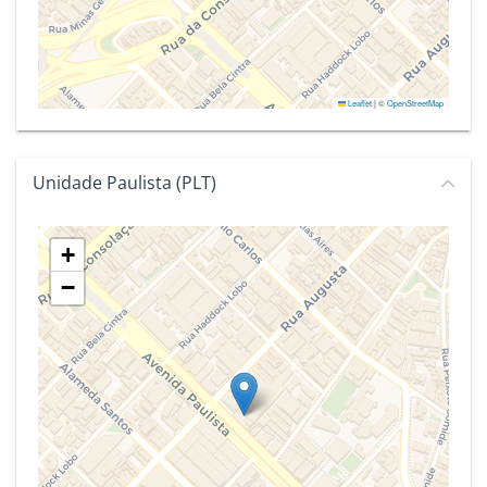
Leaflet
|
©
OpenStreetMap
Unidade Paulista (PLT)
+
−