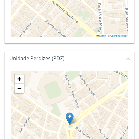
Leaflet
|
©
OpenStreetMap
Unidade Perdizes (PDZ)
+
−