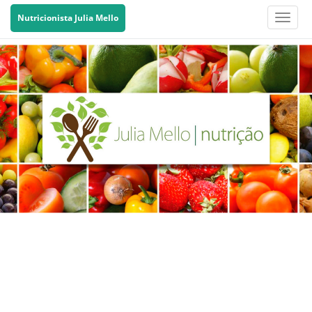
Nutricionista Julia Mello
Toggle