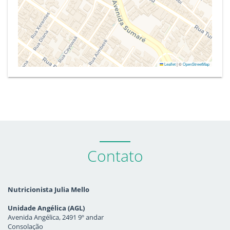
Leaflet
|
©
OpenStreetMap
Contato
Nutricionista Julia Mello
Unidade Angélica (AGL)
Avenida Angélica, 2491 9º andar
Consolação