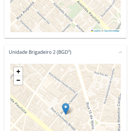
Leaflet
|
©
OpenStreetMap
Unidade Brigadeiro 2 (BGD²)
+
−